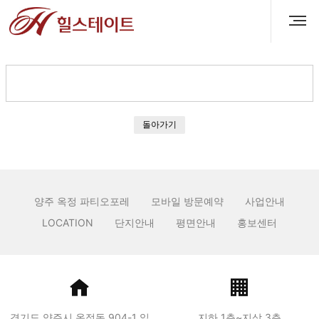
돌아가기
양주 옥정 파티오포레
모바일 방문예약
사업안내
LOCATION
단지안내
평면안내
홍보센터
경기도 양주시 옥정동 904-1 일
지하 1층~지상 3층